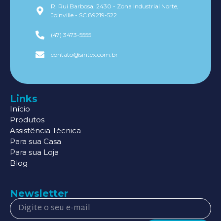
R. Rui Barbosa, 2430 - Zona Industrial Norte,
Joinville - SC 89219-522
(47) 3473-5555
contato@sintex.com.br
Links
Início
Produtos
Assistência Técnica
Para sua Casa
Para sua Loja
Blog
Newsletter