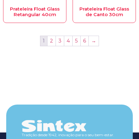
Prateleira Float Glass
Prateleira Float Glass
Retangular 40cm
de Canto 30cm
1
2
3
4
5
6
→
Tradição desde 1942, inovação para o seu bem-estar.