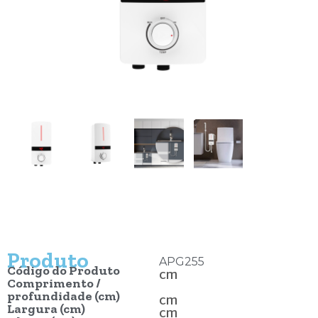
Produto
APG255
Código do Produto
cm
Comprimento /
profundidade (cm)
cm
Largura (cm)
cm