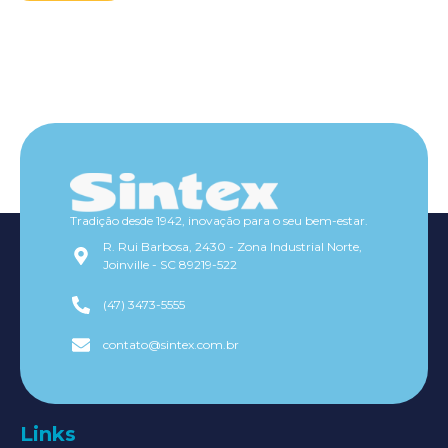
Tradição desde 1942, inovação para o seu bem-estar.
R. Rui Barbosa, 2430 - Zona Industrial Norte,
Joinville - SC 89219-522
(47) 3473-5555
contato@sintex.com.br
Links