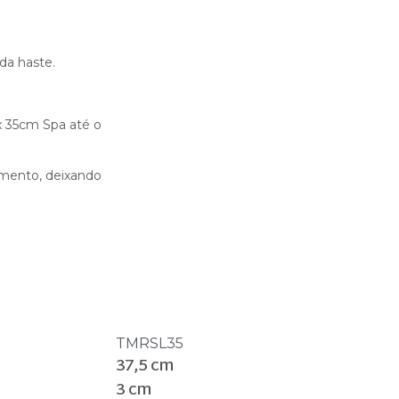
 da haste.
x 35cm Spa até o
zamento, deixando
TMRSL35
37,5 cm
3 cm