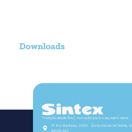
Downloads
Tradição desde 1942, inovação para o seu bem-estar.
R. Rui Barbosa, 2430 - Zona Industrial Norte, Jo
89219-522