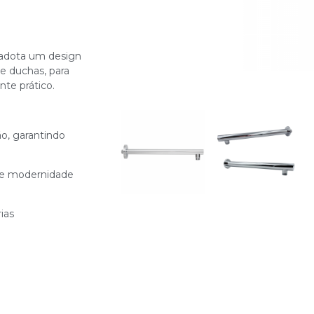
 adota um design
de duchas, para
nte prático.
o, garantindo
de modernidade
ias