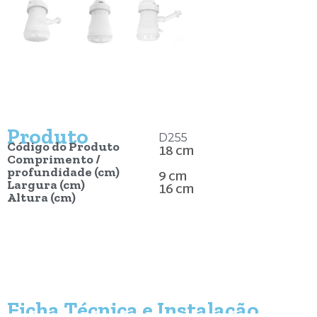
Produto
D255
Código do Produto
18 cm
Comprimento /
profundidade (cm)
9 cm
Largura (cm)
16 cm
Altura (cm)
Ficha Técnica e Instalação