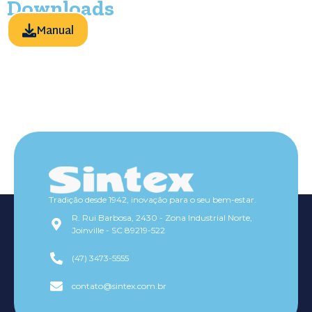
Downloads
Manual
Tradição desde 1942, inovação para o seu bem-estar.
R. Rui Barbosa, 2430 - Zona Industrial Norte,
Joinville - SC 89219-522
(47) 3473-5555
contato@sintex.com.br