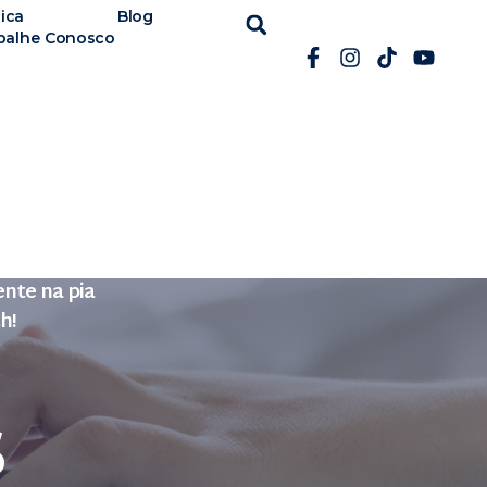
ica
Blog
balhe Conosco
nte na pia
h!
s