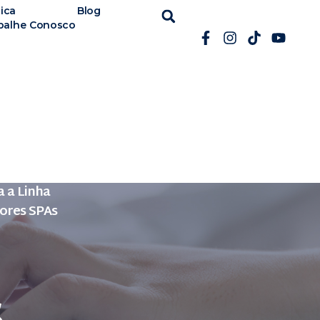
ica
Blog
balhe Conosco
 a Linha
hores SPAs