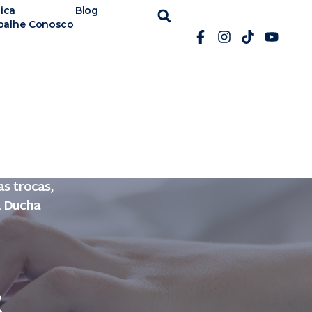
ica
Blog
balhe Conosco
s trocas,
a Ducha