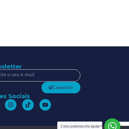
sletter
Cadastrar
es Sociais
Como podemos lhe ajudar?