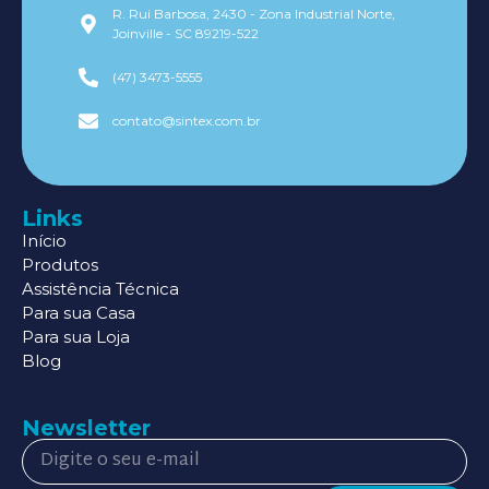
R. Rui Barbosa, 2430 - Zona Industrial Norte,
Joinville - SC 89219-522
(47) 3473-5555
contato@sintex.com.br
Links
Início
Produtos
Assistência Técnica
Para sua Casa
Para sua Loja
Blog
Newsletter